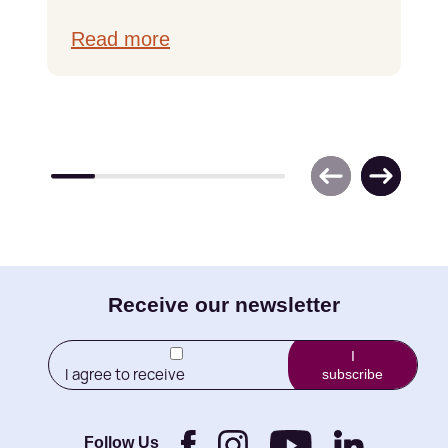
Read more
E-
Receive our newsletter
mail
I
I agree to receive
subscribe
(Required)
newletters from Little
Brothers and its
Foundation.
Follow Us